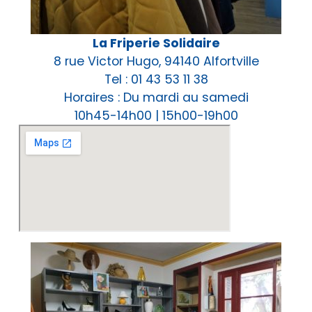
La Friperie Solidaire
8 rue Victor Hugo, 94140 Alfortville
Tel : 01 43 53 11 38
Horaires : Du mardi au samedi
10h45-14h00 | 15h00-19h00